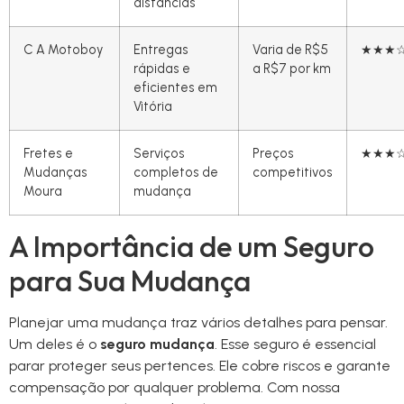
distâncias
C A Motoboy
Entregas
Varia de R$5
★★★
rápidas e
a R$7 por km
eficientes em
Vitória
Fretes e
Serviços
Preços
★★★
Mudanças
completos de
competitivos
Moura
mudança
A Importância de um Seguro
para Sua Mudança
Planejar uma mudança traz vários detalhes para pensar.
Um deles é o
seguro mudança
. Esse seguro é essencial
parar proteger seus pertences. Ele cobre riscos e garante
compensação por qualquer problema. Com nossa