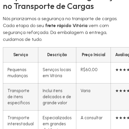
no Transporte de Cargas
Nós priorizamos a segurança no transporte de cargas.
Cada etapa do seu
frete rápido Vitória
vem com
segurança reforçada. Da embalagem à entrega,
cuidamos de tudo.
Serviço
Descrição
Preço Inicial
Avalia
Pequenas
Serviços locais
R$60,00
★★★
mudanças
em Vitória
Transporte
Inclui itens
Varia
★★★
de itens
delicados e de
específicos
grande valor
Transporte
Especializados
A consultar
★★★
interestadual
em grandes