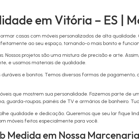
idade em Vitória – ES | 
formar casas com móveis personalizados de alta qualidade. 
feitamente ao seu espaço, tornando-o mais bonito e funcion
as. Nossos projetos são uma mistura de precisão e arte. Assi
nte, e usamos materiais de qualidade.
duráveis e bonitos. Temos diversas formas de pagamento, com
veis que mostrem sua personalidade. Fazemos parte de um gr
a, guarda-roupas, painéis de TV e armários de banheiro. Tud
colhe qualidade e dedicação. Queremos que seu lar fique lin
om móveis feitos especialmente para você.
ob Medida em Nossa Marcenari