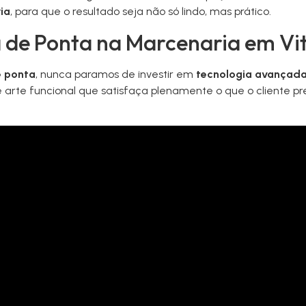
ia
, para que o resultado seja não só lindo, mas prático.
a de Ponta na Marcenaria em Vit
e ponta
, nunca paramos de investir em
tecnologia avançad
arte funcional que satisfaça plenamente o que o cliente p