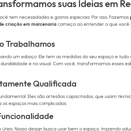
ransformamos suas Ideias em R
ocê tem necessidades e gostos especiais. Por isso, fazemos
de criação em marcenaria
começa ao entender o que você s
mo Trabalhamos
ndo um esboço. Ele tem as medidas do seu espaço e tudo q
urabilidade e no visual. Com você, transformamos esses es
ltamente Qualificada
undamental. Eles são artesãos capacitados, que usam técnica
a os espaços mais complicados.
Funcionalidade
 úteis. Nosso design busca usar bem o espaço, trazendo so