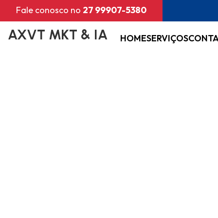
Fale conosco no
27 99907-5380
AXVT MKT & IA
HOME
SERVIÇOS
CONT
AXVT Marketi
sua empresa v