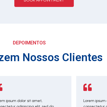
BOOK APPOINTMENT
DEPOIMENTOS
zem Nossos Clientes
em ipsum dolor sit amet,
Lorem ipsum d
sectetur adipiscing elit, sed do
consectetur a