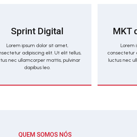
Sprint Digital
MKT d
Lorem ipsum dolor sit amet,
Lorem i
sectetur adipiscing elit. Ut elit tellus,
consectetur ad
ctus nec ullamcorper mattis, pulvinar
luctus nec u
dapibus leo.
QUEM SOMOS NÓS