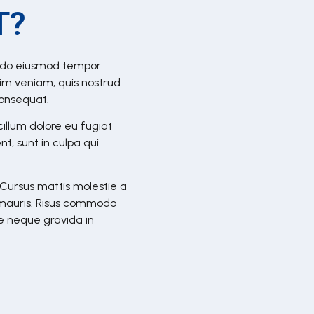
T?
ed do eiusmod tempor
nim veniam, quis nostrud
consequat.
 cillum dolore eu fugiat
t, sunt in culpa qui
Cursus mattis molestie a
s mauris. Risus commodo
 neque gravida in
.