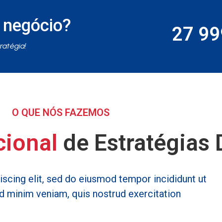
u negócio?
27 9
ratégia!
O QUE NÓS FAZEMOS
cional
de Estratégias D
scing elit, sed do eiusmod tempor incididunt ut
ad minim veniam, quis nostrud exercitation