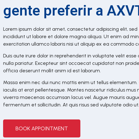
gente preferir a AXV
Lorem ipsum dolor sit amet, consectetur adipiscing elit, s
incididunt ut labore et dolore magna aliqua. Ut enim ad mi
exercitation ullamco laboris nisi ut aliquip ex ea commodo 
Duis aute irure dolor in reprehenderit in voluptate velit esse
nulla pariatur. Excepteur sint occaecat cupidatat non proiden
officia deserunt mollit anim id est laborum.
Massa enim nec dui nunc mattis enim ut tellus elementum. 
iaculis at erat pellentesque. Montes nascetur ridiculus mu
viverra maecenas accumsan lacus vel. Augue mauris augue
fermentum et sollicitudin. At quis risus sed vulputate odio ut
BOOK APPOINTMENT