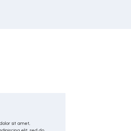
olor sit amet,
dipiscing elit, sed do